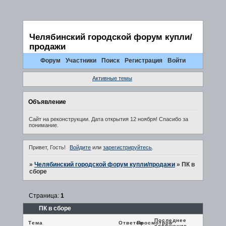
Челябинский городской форум купли/
продажи
Форум
Участники
Поиск
Регистрация
Войти
Активные темы
Объявление
Сайт на реконструкции. Дата открытия 12 ноября! Спасибо за
понимание.
Привет, Гость!
Войдите
или
зарегистрируйтесь
.
»
Челябинский городской форум купли/продажи
»
ПК в
сборе
Страница:
1
ПК в сборе
Последнее
Тема
Ответов
Просмотров
сообщение