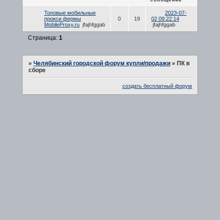
Топовые мобильные
2023-07-
прокси фермы
0
19
02 09:22:14
MobileProxy.ru
jfajhfggab
jfajhfggab
Страница:
1
»
Челябинский городской форум купли/продажи
»
ПК в
сборе
создать бесплатный форум