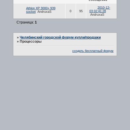
2010-12-
Athlon XP 3000+ 939
0
95
03 02:41:28
socket
AndruxaS
AndruxaS
Страница:
1
»
Челябинский городской форум купли/продажи
»
Процессоры
создать бесплатный форум