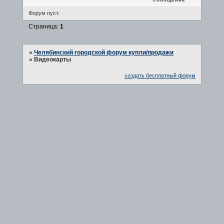
Форум пуст.
Страница:
1
»
Челябинский городской форум купли/продажи
»
Видеокарты
создать бесплатный форум