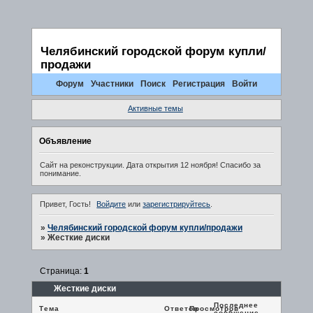
Челябинский городской форум купли/
продажи
Форум
Участники
Поиск
Регистрация
Войти
Активные темы
Объявление
Сайт на реконструкции. Дата открытия 12 ноября! Спасибо за
понимание.
Привет, Гость!
Войдите
или
зарегистрируйтесь
.
»
Челябинский городской форум купли/продажи
»
Жесткие диски
Страница:
1
Жесткие диски
Последнее
Тема
Ответов
Просмотров
сообщение