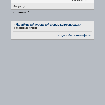
Форум пуст.
Страница:
1
»
Челябинский городской форум купли/продажи
»
Жесткие диски
создать бесплатный форум