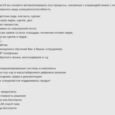
с24 вы сможете автоматизировать все процессы, связанные с взаимодействием с кл
повысить вашу конкурентоспособность.
рточки лида, контакта, сделки;
тров лидов, сделок, дел;
ес-процессов;
явок по электронной почте;
узки заявок со всех площадок, исключаю потерю лидов;
усов сделок и лидов;
С;
айтом;
ноценного обучения Вас и Ваших сотрудников;
IР телефонии;
ратного звонка, мессенджеров и.т.д;
пециализированные системы и комплексы
ше ноу-хау в масштабируемое цифровое решение
ходники, права и документацию
х специалистов поддерживать продукт
 предоплаты
стоимость решения
о или бесплатно
UM спасёт мир
да бесплатно