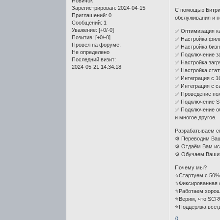
Новичок
Зарегистрирован
: 2024-04-15
С помощью Битрик
Приглашений:
0
обслуживания и 
Сообщений:
1
Уважение:
[+0/-0]
✅ Оптимизация ка
Позитив:
[+0/-0]
✅ Настройка филь
Провел на форуме:
✅ Настройка бизн
Не определено
✅ Подключение за
Последний визит:
✅ Настройка загр
2024-05-21 14:34:18
✅ Настройка стат
✅ Интеграция с 1
✅ Интеграция с с
✅ Проведение пол
✅ Подключение S
✅ Подключение об
и многое другое.
Разрабатываем с
⚙️ Переводим Ва
⚙️ Отдаём Вам ис
⚙️ Обучаем Ваши
Почему мы?
⭐Стартуем с 50%
⭐Фиксированная 
⭐Работаем хорош
⭐Верим, что SCR
⭐Поддержка всег
0